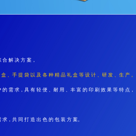
综 合 解 决 方 案
，
 盒 、手 提 袋 以 及 各 种 精 品 礼 盒 等 设 计 、研 发 、生 产 。
户 的 需 求，具 有 轻 便 、耐 用 、丰 富 的 印 刷 效 果 等 特 点， 
需 求，共 同 打 造 出 色 的 包 装 方 案。