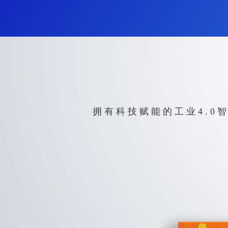
拥 有 科 技 赋 能 的 工 业 4 . 0