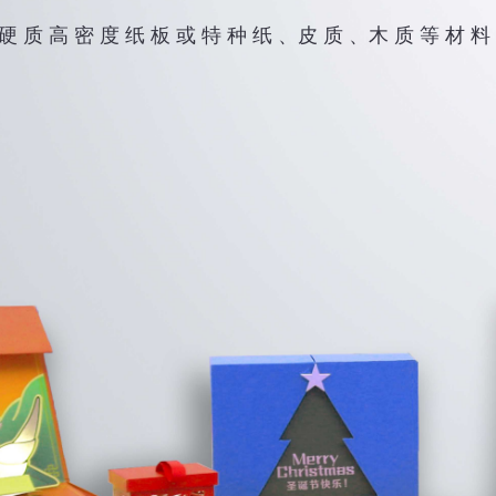
硬 质 高 密 度 纸 板 或 特 种 纸 、皮 质 、木 质 等 材 料