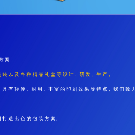
 方 案
，
 袋 以 及 各 种 精 品 礼 盒 等 设 计 、研 发 、生 产 。
，具 有 轻 便 、耐 用 、丰 富 的 印 刷 效 果 等 特 点， 我 们 致 力
 打 造 出 色 的 包 装 方 案。